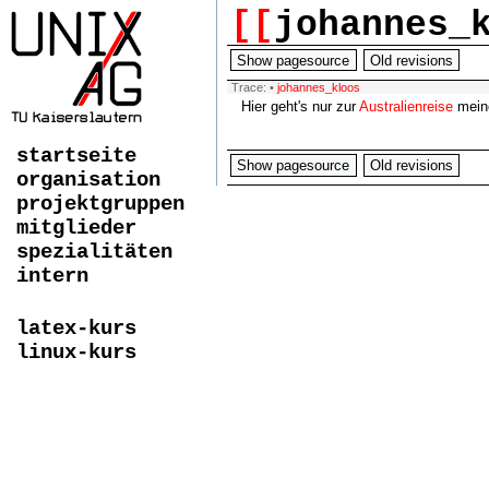
[[
johannes_
Show pagesource
Old revisions
Trace:
•
johannes_kloos
Hier geht's nur zur
Australienreise
mein
startseite
Show pagesource
Old revisions
organisation
projektgruppen
mitglieder
spezialitäten
intern
latex-kurs
linux-kurs